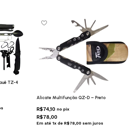
Tauê TZ-4
Alicate Multifunção QZ-D – Preto
os
R$
74,10
no pix
R$
78,00
Em até
1
x de
R$
78,00
sem juros