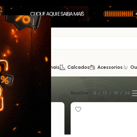
Saúde
Kits Promocionais
Calcados
Acessorios
Ou
s os 6 resultados
Mostrar
9
12
18
24