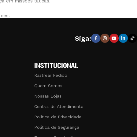
ça em missões táticas.
rmes.
amente fabricado com os melhores materiais, atendendo aos
io.
Siga:
azem a diferença. Na
Couro Art Brasil
, estamos dedicados a
 de compra.
INSTITUCIONAL
Rastrear Pedido
Quem Somos
Nossas Lojas
Central de Atendimento
Política de Privacidade
Política de Segurança