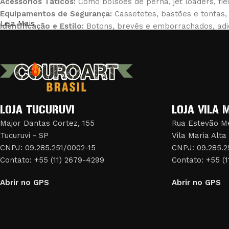
Acessórios Táticos:
Como bolsões de perna, jet loaders, fie
Equipamentos de Segurança:
Cassetetes, bastões e tonfas, 
Leia Mais
Identificação e Estilo:
Botons, brevês e emborrachados, adic
Na Couro Art, entendemos a importância de equipamentos co
mais altos padrões de qualidade. Nosso compromisso é gara
Explore nossa loja online e descubra como podemos ajudar
oferecer soluções que atendam às demandas específicas de 
LOJA TUCURUVI
LOJA VILA 
Major Dantas Cortez, 155
Rua Estevão Me
Tucuruvi - SP
Vila Maria Alta
CNPJ: 09.285.251/0002-15
CNPJ: 09.285.2
Contato: +55 (11) 2679-4299
Contato: +55 (
Abrir no GPS
Abrir no GPS