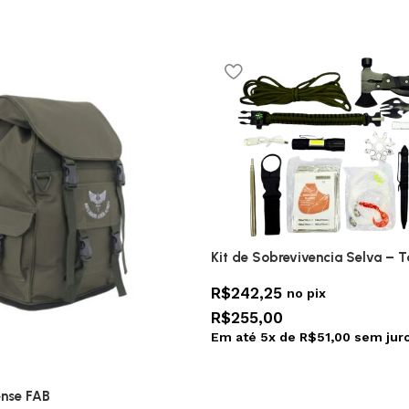
Kit de Sobrevivencia Selva – 
R$
242,25
no pix
R$
255,00
Em até
5
x de
R$
51,00
sem jur
nse FAB