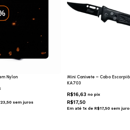
 em Nylon
Mini Canivete – Cabo Escorpiã
KA703
x
R$
16,63
no pix
R$
17,50
$
23,50
sem juros
Em até
1
x de
R$
17,50
sem juro