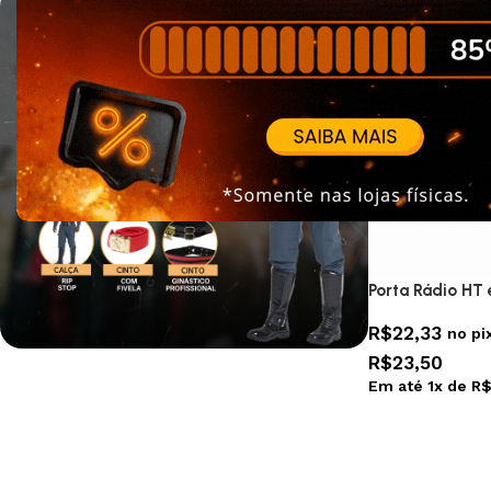
Porta Rádio HT
R$
22,33
no pi
R$
23,50
Em até
1
x de
R