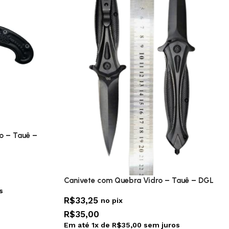
o – Tauê –
Canivete com Quebra Vidro – Tauê – DGL
s
R$
33,25
no pix
R$
35,00
Em até
1
x de
R$
35,00
sem juros