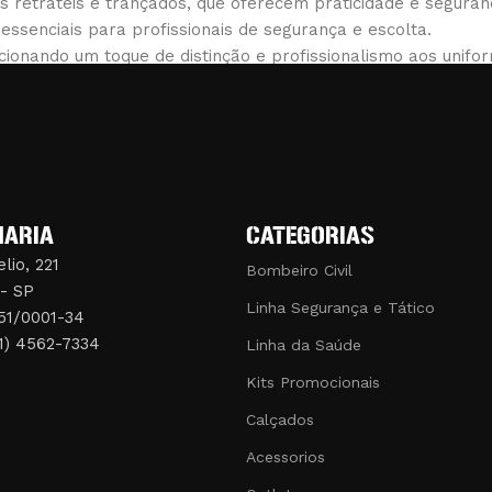
is retráteis e trançados, que oferecem praticidade e seguran
essenciais para profissionais de segurança e escolta.
ionando um toque de distinção e profissionalismo aos unifo
nfiáveis e confortáveis. Por isso, cada produto é cuidados
ntir que você esteja sempre preparado para qualquer desaf
 a elevar a sua performance com produtos que realmente f
cada profissional, garantindo sempre a melhor experiência
MARIA
CATEGORIAS
lio, 221
Bombeiro Civil
 - SP
Linha Segurança e Tático
51/0001-34
11) 4562-7334
Linha da Saúde
Kits Promocionais
Calçados
Acessorios