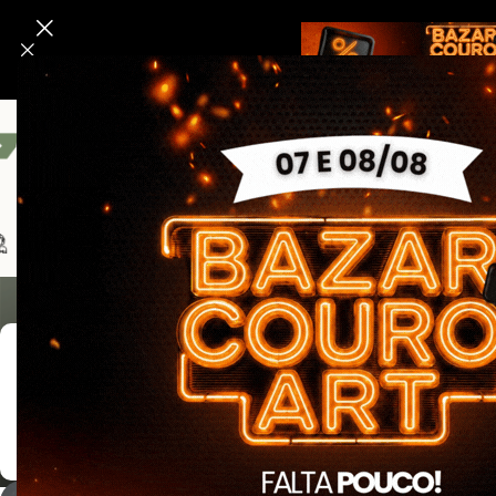
CAMPING
Bombeiro Civil
Linha Segurança E Tático
Linha Da 
Mostrando todo
Filtrar Por Cor
Preta
1
Verde Oliva
1