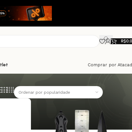
R$
0,
tlet
Comprar por Ataca