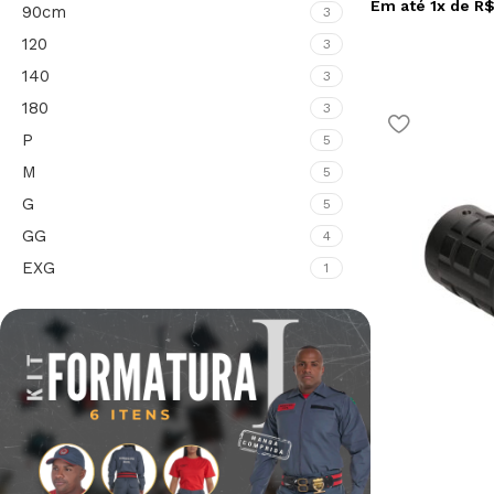
Em até
1
x de
R
90cm
3
120
3
140
3
180
3
P
5
M
5
G
5
GG
4
EXG
1