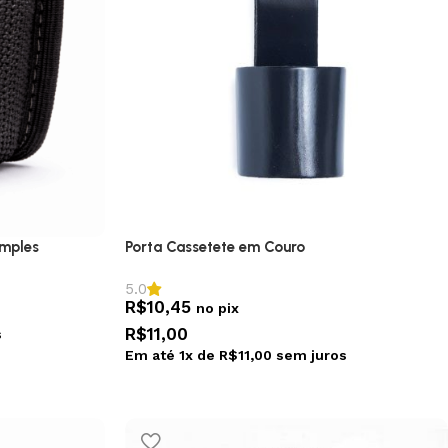
imples
Porta Cassetete em Couro
5.0
R$
10,45
no pix
R$
11,00
s
Em até
1
x de
R$
11,00
sem juros