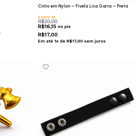
Cinto em Nylon – Fivela Lisa Garra – Preta
A partir de
R$
20,00
R$
16,15
no pix
s
R$
17,00
Em até
1
x de
R$
17,00
sem juros