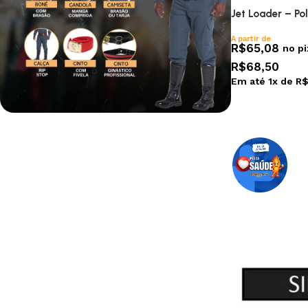
Jet Loader – Po
A partir de
R$
65,08
no pi
R$
68,50
Em até
1
x de
R