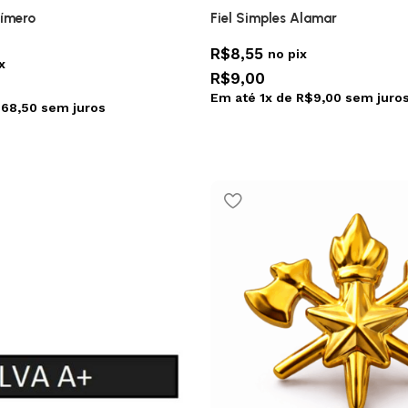
límero
Fiel Simples Alamar
R$
8,55
no pix
x
R$
9,00
Em até
1
x de
R$
9,00
sem juro
$
68,50
sem juros