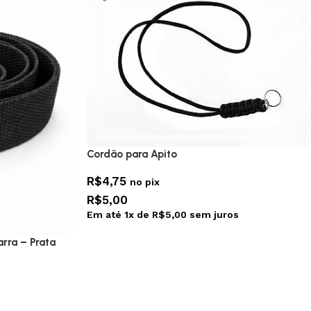
Cordão para Apito
R$
4,75
no pix
R$
5,00
Em até
1
x de
R$
5,00
sem juros
arra – Prata