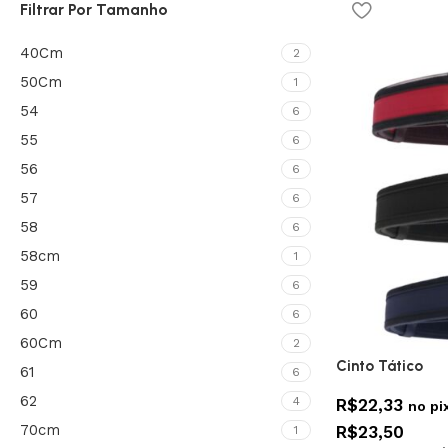
Filtrar Por Tamanho
40Cm
2
50Cm
1
54
6
55
6
56
6
57
6
58
6
58cm
1
59
6
60
6
60Cm
2
Cinto Tático
61
6
62
4
R$
22,33
no pi
70cm
R$
23,50
1