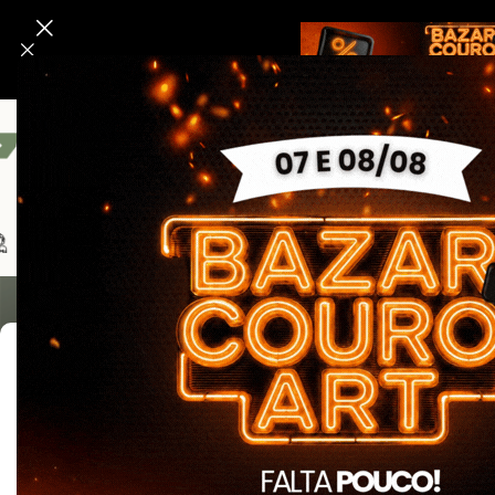
ACESSÓRIOS SEGURA
Bombeiro Civil
Linha Segurança E Tático
Linha Da 
Exibindo 1–21 d
Filtrar Por Cor
Amarelo
2
Azul
9
Azul Marinho
2