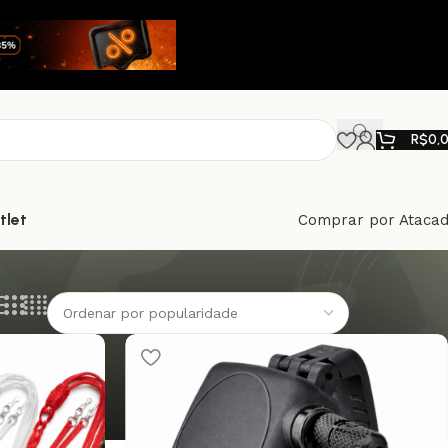
R$
0,
tlet
Comprar por Ataca