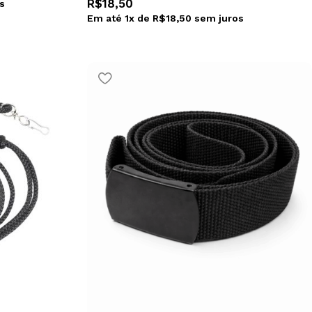
R$
18,50
s
Em até
1
x de
R$
18,50
sem juros