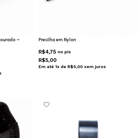
Dourado –
Presilha em Nylon
R$
4,75
no pix
R$
5,00
Em até
1
x de
R$
5,00
sem juros
s