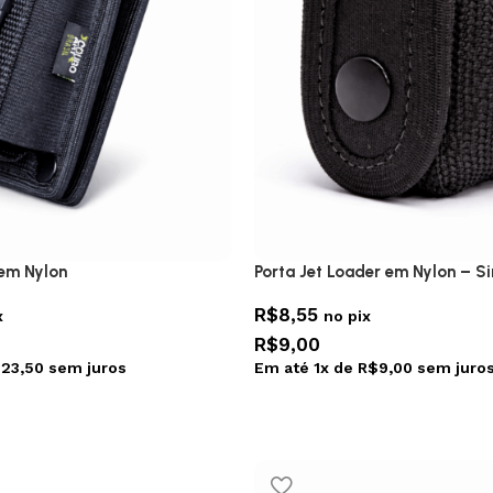
 em Nylon
Porta Jet Loader em Nylon – S
R$
8,55
x
no pix
R$
9,00
$
23,50
sem juros
Em até
1
x de
R$
9,00
sem juro