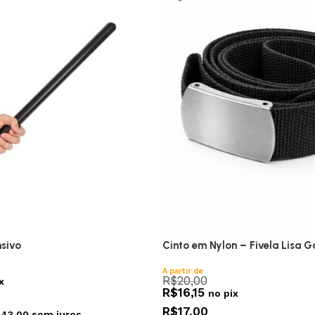
nsivo
Cinto em Nylon – Fivela Lisa G
A partir de
R$
20,00
x
R$
16,15
no pix
R$
17,00
$
43,00
sem juros