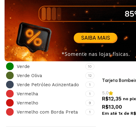
Branco
5
Caqui
4
Cinza
3
Laranja
1
Marrom
4
Preta
1
Preto
26
Verde
10
Verde Oliva
12
Tarjeta Bombeir
Verde Petróleo Acinzentado
1
5.0
Vermelha
1
R$
12,35
no pix
Vermelho
9
R$
13,00
Vermelho com Borda Preta
1
Em até
1
x de
R