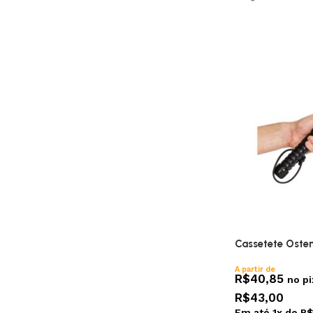
Cassetete Oste
A partir de
R$
40,85
no pi
R$
43,00
Em até
1
x de
R