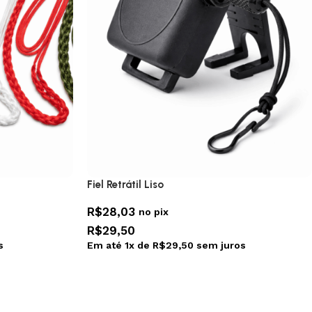
Fiel Retrátil Liso
R$
28,03
no pix
R$
29,50
s
Em até
1
x de
R$
29,50
sem juros