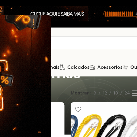
NÇA E TÁTICO
Saúde
Kits Promocionais
Calcados
Acessorios
Ou
e 105 resultados
Mostrar
9
12
18
24