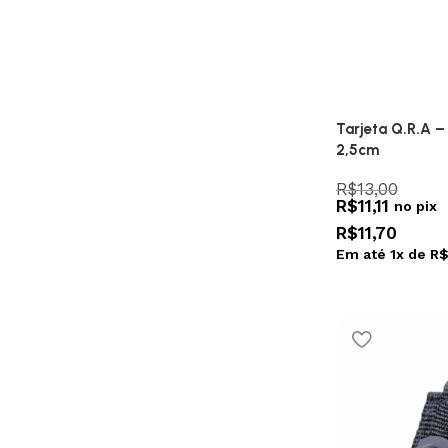
Tarjeta Q.R.A –
2,5cm
R$
13,00
R$
11,11
no pix
R$
11,70
Em até
1
x de
R