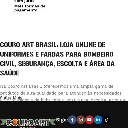
sem juros
Mais formas de
pagamento
Ver opções
COURO ART BRASIL: LOJA ONLINE DE
UNIFORMES E FARDAS PARA BOMBEIRO
CIVIL, SEGURANÇA, ESCOLTA E ÁREA DA
SAÚDE
Na Couro Art Brasil, oferecemos uma ampla gama de
produtos de alta qualidade para atender às necessidades
Saiba Mais
de profissionais da linha tática, segurança, escolta, área da
saúde e bombeiro civil. Nossa loja é reconhecida pela
excelência em fabricar e fornecer equipamentos e vestuário
Siga:
que combinam durabilidade e conforto, garantindo a máxima
eficiência e segurança em suas operações.