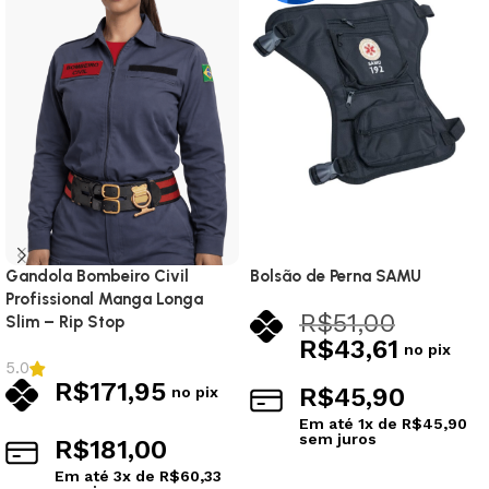
Gandola Bombeiro Civil
Bolsão de Perna SAMU
Profissional Manga Longa
R$
51,00
Slim – Rip Stop
R$
43,61
no pix
5.0
R$
171,95
R$
45,90
no pix
Em até
1
x de
R$
45,90
sem juros
R$
181,00
Ver opções
Em até
3
x de
R$
60,33