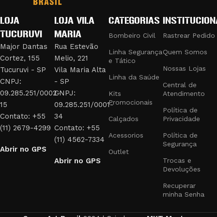
LOJA
LOJA VILA
CATEGORIAS
INSTITUCION
PRODUTOS DE QUALIDADE PARA
TUCURUVI
MARIA
PROFISSIONAIS EXIGENTES
Bombeiro Civil
Rastrear Pedido
Major Dantas
Rua Estevão
Linha Segurança
Quem Somos
Cortez, 155
Melio, 221
Nossa linha de produtos inclui:
e Tático
Nossas Lojas
Tucuruvi - SP
Vila Maria Alta
Linha da Saúde
Uniformes e Fardamentos:
Desenvolvidos para bombeiros
CNPJ:
- SP
Central de
civis, com materiais resistentes ao fogo e design funcional.
09.285.251/0002-
CNPJ:
Kits
Atendimento
Promocionais
Acessórios Táticos:
Como bolsões de perna, jet loaders,
15
09.285.251/0001-
Política de
fieis retráteis e trançados, que oferecem praticidade e
Contato: +55
34
Calçados
Privacidade
segurança em missões táticas.
(11) 2679-4299
Contato: +55
Acessorios
Política de
Equipamentos de Segurança:
Cassetetes, bastões e tonfas,
(11) 4562-7334
Segurança
Abrir no GPS
essenciais para profissionais de segurança e escolta.
Outlet
Abrir no GPS
Trocas e
Identificação e Estilo:
Botons, brevês e emborrachados,
Devoluções
adicionando um toque de distinção e profissionalismo aos
uniformes.
Recuperar
minha Senha
Na Couro Art, entendemos a importância de equipamentos
confiáveis e confortáveis. Por isso, cada produto é