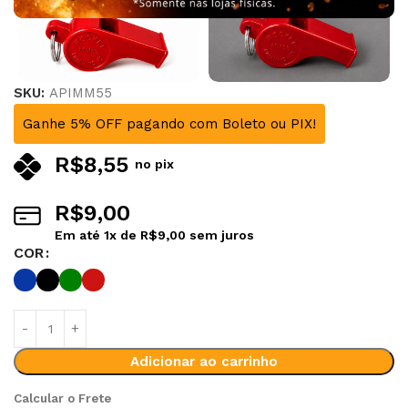
SKU:
APIMM55
Ganhe 5% OFF pagando com Boleto ou PIX!
R$
8,55
no pix
R$
9,00
Em até
1
x de
R$
9,00
sem juros
COR
Alternative:
Adicionar ao carrinho
Calcular o Frete