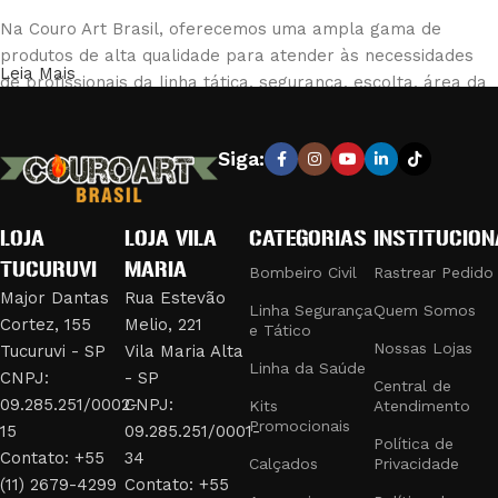
Na Couro Art Brasil, oferecemos uma ampla gama de
produtos de alta qualidade para atender às necessidades
Leia Mais
de profissionais da linha tática, segurança, escolta, área da
saúde e bombeiro civil. Nossa loja é reconhecida pela
excelência em fabricar e fornecer equipamentos e vestuário
Siga:
que combinam durabilidade e conforto, garantindo a máxima
eficiência e segurança em suas operações.
LOJA
LOJA VILA
CATEGORIAS
INSTITUCION
PRODUTOS DE QUALIDADE PARA
TUCURUVI
MARIA
PROFISSIONAIS EXIGENTES
Bombeiro Civil
Rastrear Pedido
Major Dantas
Rua Estevão
Linha Segurança
Quem Somos
Cortez, 155
Melio, 221
Nossa linha de produtos inclui:
e Tático
Nossas Lojas
Tucuruvi - SP
Vila Maria Alta
Linha da Saúde
Uniformes e Fardamentos:
Desenvolvidos para bombeiros
CNPJ:
- SP
Central de
civis, com materiais resistentes ao fogo e design funcional.
09.285.251/0002-
CNPJ:
Kits
Atendimento
Promocionais
Acessórios Táticos:
Como bolsões de perna, jet loaders,
15
09.285.251/0001-
Política de
fieis retráteis e trançados, que oferecem praticidade e
Contato: +55
34
Calçados
Privacidade
segurança em missões táticas.
(11) 2679-4299
Contato: +55