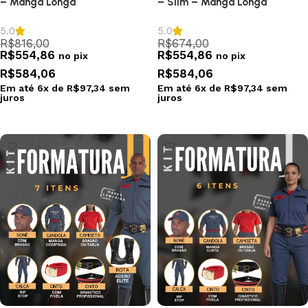
– Manga Longa
– Slim – Manga Longa
5.0
5.0
R$
816,00
R$
674,00
R$
554,86
R$
554,86
no pix
no pix
R$
584,06
R$
584,06
Em até
6
x de
R$
97,34
sem
Em até
6
x de
R$
97,34
sem
juros
juros
Selecionar opções
Selecionar opções