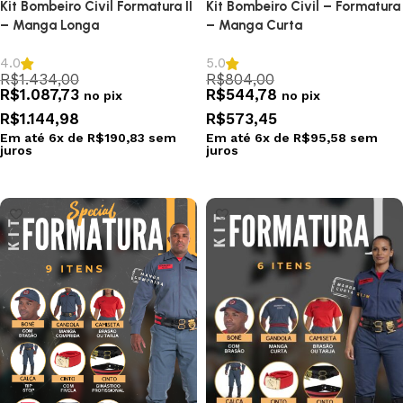
Kit Bombeiro Civil Formatura II
Kit Bombeiro Civil – Formatura
– Manga Longa
– Manga Curta
4.0
5.0
R$
1.434,00
R$
804,00
R$
1.087,73
R$
544,78
no pix
no pix
R$
1.144,98
R$
573,45
Em até
6
x de
R$
190,83
sem
Em até
6
x de
R$
95,58
sem
juros
juros
Selecionar opções
Selecionar opções