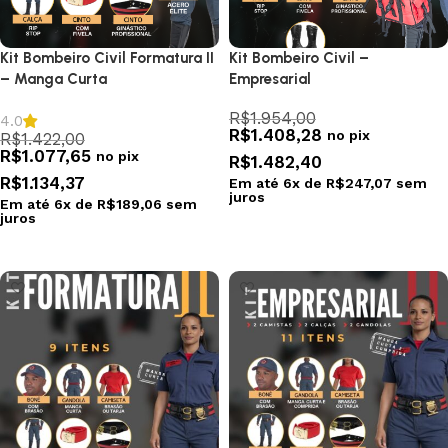
Kit Bombeiro Civil Formatura II
Kit Bombeiro Civil –
– Manga Curta
Empresarial
R$
1.954,00
4.0
R$
1.408,28
no pix
R$
1.422,00
R$
1.077,65
no pix
R$
1.482,40
R$
1.134,37
Em até
6
x de
R$
247,07
sem
juros
Em até
6
x de
R$
189,06
sem
juros
Selecionar opções
Selecionar opções