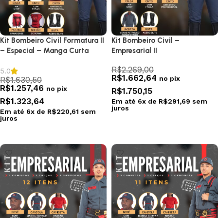
Kit Bombeiro Civil Formatura II
Kit Bombeiro Civil –
– Especial – Manga Curta
Empresarial II
R$
2.269,00
5.0
R$
1.662,64
no pix
R$
1.630,50
R$
1.257,46
no pix
R$
1.750,15
R$
1.323,64
Em até
6
x de
R$
291,69
sem
juros
Em até
6
x de
R$
220,61
sem
juros
Selecionar opções
Selecionar opções