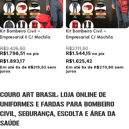
Kit Bombeiro Civil –
Kit Bombeiro Civil –
Empresarial II C/ Mochila
Empresarial C/ Mochila
R$
2.426,50
R$
2.111,50
R$
1.798,51
R$
1.544,15
no pix
no pix
R$
1.893,17
R$
1.625,42
Em até
6
x de
R$
315,53
sem
Em até
6
x de
R$
270,90
sem
juros
juros
Selecionar opções
Selecionar opções
COURO ART BRASIL: LOJA ONLINE DE
UNIFORMES E FARDAS PARA BOMBEIRO
CIVIL, SEGURANÇA, ESCOLTA E ÁREA DA
SAÚDE