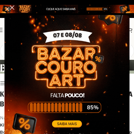
KITS PROMOCIONAIS
BOMBEIRO CIVIL
Show column
KITS COMPLETOS E KITS FORMATURA PARA
BOMBEIRO CIVIL NA COURO ART
Na
Couro Art Brasil
, oferecemos uma ampla seleção de
Kits Promocionais Bombeiro Civil
, compostos por
Calça
Bombeiro
,
Camiseta Bombeiro
,
Gandola Bombeiro
,
Bolsão