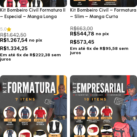
Kit Bombeiro Civil Formatura II
Kit Bombeiro Civil – Formatura
– Especial – Manga Longa
– Slim – Manga Curta
R$
663,00
5.0
R$
544,78
no pix
R$
1.642,50
R$
1.267,54
no pix
R$
573,45
R$
1.334,25
Em até
6
x de
R$
95,58
sem
juros
Em até
6
x de
R$
222,38
sem
juros
Selecionar opções
Selecionar opções