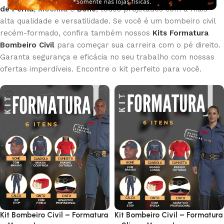
de Perna
,
Mochila
e
Boné
, todos projetados com a mais
alta qualidade e versatilidade. Se você é um bombeiro civil
recém-formado, confira também nossos
Kits Formatura
Bombeiro Civil
para começar sua carreira com o pé direito.
Garanta segurança e eficácia no seu trabalho com nossas
ofertas imperdíveis. Encontre o kit perfeito para você.
Kit Bombeiro Civil – Formatura
Kit Bombeiro Civil – Formatura