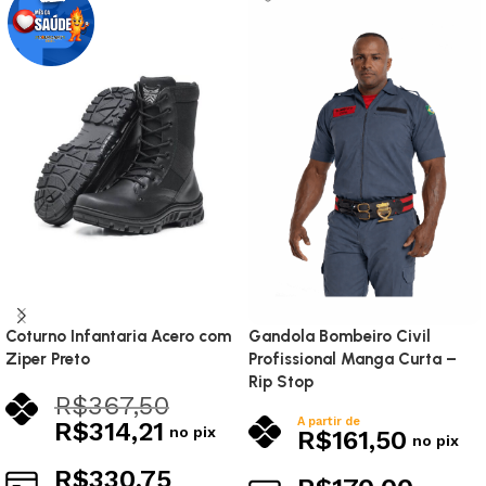
Coturno Infantaria Acero com
Gandola Bombeiro Civil
Ziper Preto
Profissional Manga Curta –
Rip Stop
R$
367,50
A partir de
R$
314,21
no pix
R$
161,50
no pix
R$
330,75