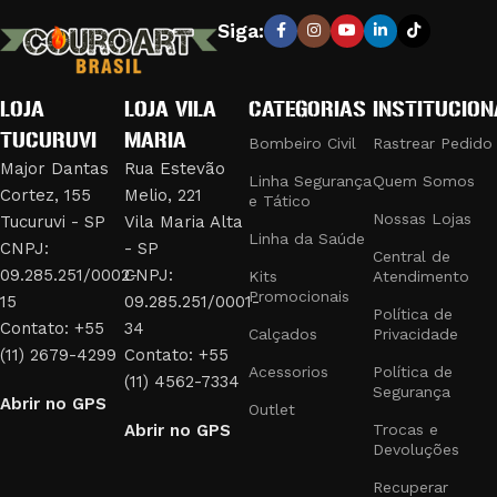
excelência em fabricar e fornecer equipamentos e vestuário
Siga:
que combinam durabilidade e conforto, garantindo a máxima
eficiência e segurança em suas operações.
LOJA
LOJA VILA
CATEGORIAS
INSTITUCION
PRODUTOS DE QUALIDADE PARA
TUCURUVI
MARIA
PROFISSIONAIS EXIGENTES
Bombeiro Civil
Rastrear Pedido
Major Dantas
Rua Estevão
Linha Segurança
Quem Somos
Cortez, 155
Melio, 221
Nossa linha de produtos inclui:
e Tático
Nossas Lojas
Tucuruvi - SP
Vila Maria Alta
Linha da Saúde
Uniformes e Fardamentos:
Desenvolvidos para bombeiros
CNPJ:
- SP
Central de
civis, com materiais resistentes ao fogo e design funcional.
09.285.251/0002-
CNPJ:
Kits
Atendimento
Promocionais
Acessórios Táticos:
Como bolsões de perna, jet loaders,
15
09.285.251/0001-
Política de
fieis retráteis e trançados, que oferecem praticidade e
Contato: +55
34
Calçados
Privacidade
segurança em missões táticas.
(11) 2679-4299
Contato: +55
Acessorios
Política de
Equipamentos de Segurança:
Cassetetes, bastões e tonfas,
(11) 4562-7334
Segurança
Abrir no GPS
essenciais para profissionais de segurança e escolta.
Outlet
Abrir no GPS
Trocas e
Identificação e Estilo:
Botons, brevês e emborrachados,
Devoluções
adicionando um toque de distinção e profissionalismo aos
uniformes.
Recuperar