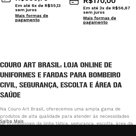
R$
170,00
Em até
6
x de
R$
55,13
Em até
3
x de
R$
56,67
sem juros
sem juros
Mais formas de
Mais formas de
pagamento
pagamento
Ver opções
Ver opções
COURO ART BRASIL: LOJA ONLINE DE
UNIFORMES E FARDAS PARA BOMBEIRO
CIVIL, SEGURANÇA, ESCOLTA E ÁREA DA
SAÚDE
Na Couro Art Brasil, oferecemos uma ampla gama de
produtos de alta qualidade para atender às necessidades
Saiba Mais
de profissionais da linha tática, segurança, escolta, área da
saúde e bombeiro civil. Nossa loja é reconhecida pela