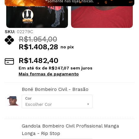
SKU:
02279C
R$
1.954,00
R$
1.408,28
no pix
R$
1.482,40
Em até
6
x de
R$
247,07
sem juros
Mais formas de pagamento
Boné Bombeiro Civil - Brasão
Cor
Gandola Bombeiro Civil Profissional Manga
Longa - Rip Stop