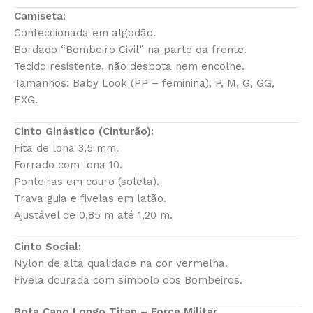
Camiseta:
Confeccionada em algodão.
Bordado “Bombeiro Civil” na parte da frente.
Tecido resistente, não desbota nem encolhe.
Tamanhos: Baby Look (PP – feminina), P, M, G, GG,
EXG.
Cinto Ginástico (Cinturão):
Fita de lona 3,5 mm.
Forrado com lona 10.
Ponteiras em couro (soleta).
Trava guia e fivelas em latão.
Ajustável de 0,85 m até 1,20 m.
Cinto Social:
Nylon de alta qualidade na cor vermelha.
Fivela dourada com símbolo dos Bombeiros.
Bota Cano Longo Titan – Force Militar