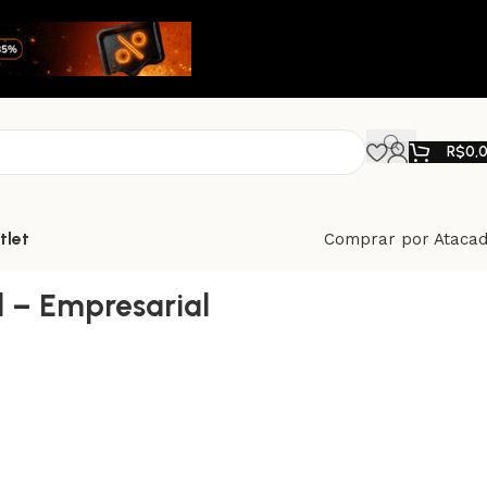
R$
0,
tlet
Comprar por Ataca
l – Empresarial