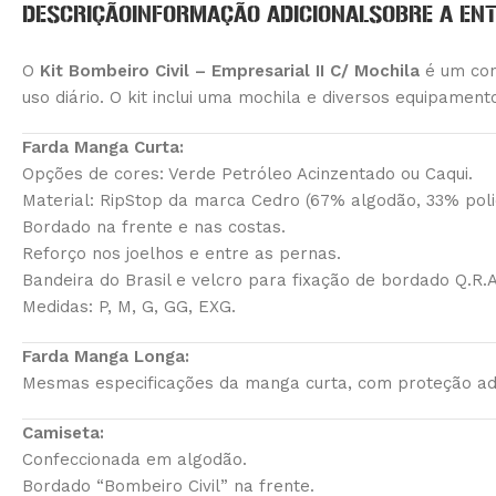
DESCRIÇÃO
INFORMAÇÃO ADICIONAL
SOBRE A EN
O
Kit Bombeiro Civil – Empresarial II C/ Mochila
é um conj
uso diário. O kit inclui uma mochila e diversos equipament
Farda Manga Curta:
Opções de cores: Verde Petróleo Acinzentado ou Caqui.
Material: RipStop da marca Cedro (67% algodão, 33% poli
Bordado na frente e nas costas.
Reforço nos joelhos e entre as pernas.
Bandeira do Brasil e velcro para fixação de bordado Q.R.A. 
Medidas: P, M, G, GG, EXG.
Farda Manga Longa:
Mesmas especificações da manga curta, com proteção adi
Camiseta:
Confeccionada em algodão.
Bordado “Bombeiro Civil” na frente.