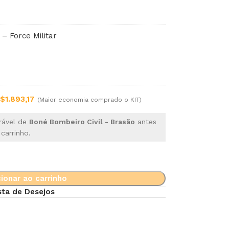
– Force Militar
$
1.893,17
(Maior economia comprado o KIT)
rável de
Boné Bombeiro Civil - Brasão
antes
carrinho.
ionar ao carrinho
sta de Desejos