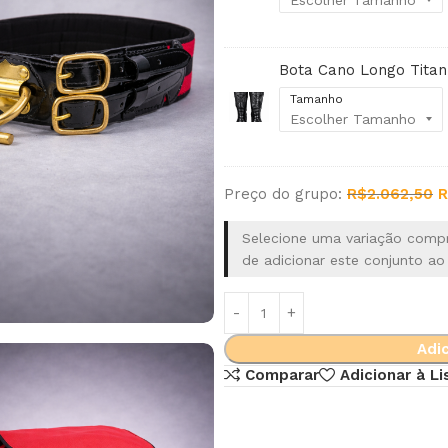
Bota Cano Longo Titan 
Tamanho
Preço do grupo:
R$
2.062,50
R
Selecione uma variação comp
de adicionar este conjunto ao 
Alternative:
Adic
Comparar
Adicionar à Li