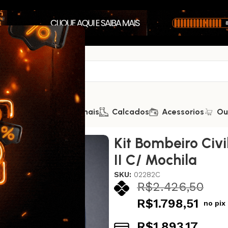
Saúde
Kits Promocionais
Calcados
Acessorios
Ou
 Bombeiro Civil – Empresarial II C/ Mochila
Kit Bombeiro Civi
II C/ Mochila
SKU:
02282C
R$
2.426,50
R$
1.798,51
no pix
R$
1.893,17