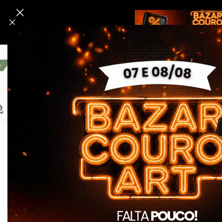
Bombeiro Civil
Linha Segurança E Tático
Linha Da 
Início
Bombeiro Civil
Kits Promocionais Bombeiro Civil
Kit