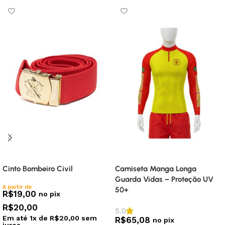
Colete Tático Militar – Preto
Farda Bombeiro Civil – RipStop
– Manga Curta
R$
198,55
no pix
R$
305,90
no pix
R$
209,00
R$
322,00
Em até
4
x de
R$
52,25
sem
juros
Em até
6
x de
R$
53,67
sem