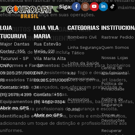
excelência em fabricar e fornecer equipamentos e vestuário
Siga:
que combinam durabilidade e conforto, garantindo a máxima
eficiência e segurança em suas operações.
LOJA
LOJA VILA
CATEGORIAS
INSTITUCION
PRODUTOS DE QUALIDADE PARA
TUCURUVI
MARIA
PROFISSIONAIS EXIGENTES
Bombeiro Civil
Rastrear Pedido
Major Dantas
Rua Estevão
Linha Segurança
Quem Somos
Cortez, 155
Melio, 221
Nossa linha de produtos inclui:
e Tático
Nossas Lojas
Tucuruvi - SP
Vila Maria Alta
Linha da Saúde
Uniformes e Fardamentos:
Desenvolvidos para bombeiros
CNPJ:
- SP
Central de
civis, com materiais resistentes ao fogo e design funcional.
09.285.251/0002-
CNPJ:
Kits
Atendimento
Promocionais
Acessórios Táticos:
Como bolsões de perna, jet loaders,
15
09.285.251/0001-
Política de
fieis retráteis e trançados, que oferecem praticidade e
Contato: +55
34
Calçados
Privacidade
segurança em missões táticas.
(11) 2679-4299
Contato: +55
Acessorios
Política de
Equipamentos de Segurança:
Cassetetes, bastões e tonfas,
(11) 4562-7334
Segurança
Abrir no GPS
essenciais para profissionais de segurança e escolta.
Outlet
Abrir no GPS
Trocas e
Identificação e Estilo:
Botons, brevês e emborrachados,
Devoluções
adicionando um toque de distinção e profissionalismo aos
uniformes.
Recuperar