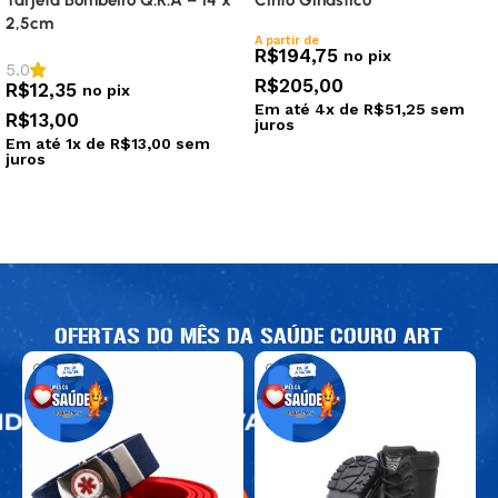
2,5cm
A partir de
R$
194,75
no pix
5.0
R$
205,00
R$
12,35
no pix
Em até
4
x de
R$
51,25
sem
R$
13,00
juros
Em até
1
x de
R$
13,00
sem
Ver opções
juros
Selecionar opções
OFERTAS DO MÊS DA SAÚDE COURO ART