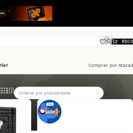
R$
0,
tlet
Comprar por Ataca