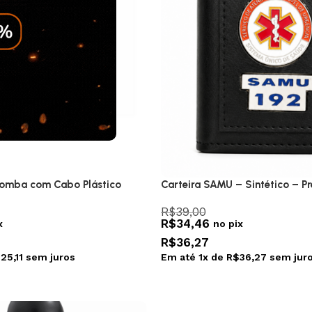
Romba com Cabo Plástico
Carteira SAMU – Sintético – Pr
R$
39,00
R$
34,46
x
no pix
R$
36,27
$
25,11
sem juros
Em até
1
x de
R$
36,27
sem jur