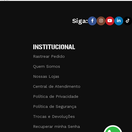
amente fabricado com os melhores materiais, atendendo aos
io.
Siga:
azem a diferença. Na
Couro Art Brasil
, estamos dedicados a
 de compra.
INSTITUCIONAL
Rastrear Pedido
Quem Somos
Nossas Lojas
Central de Atendimento
Política de Privacidade
Política de Segurança
Trocas e Devoluções
Recuperar minha Senha