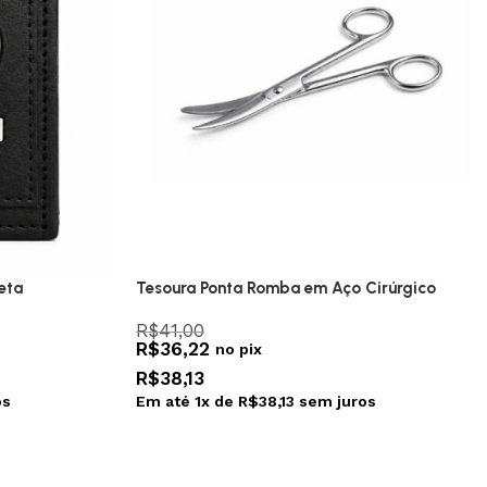
eta
Tesoura Ponta Romba em Aço Cirúrgico
R$
41,00
R$
36,22
no pix
R$
38,13
os
Em até
1
x de
R$
38,13
sem juros