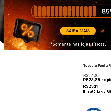
Tesoura Ponta 
R$
27,00
R$
23,85
no pi
R$
25,11
Em até
1
x de
R