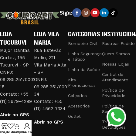
Siga:
LOJA
LOJA VILA
CATEGORIAS
INSTITUCION
TUCURUVI
MARIA
Bombeiro Civil
Rastrear Pedido
Major Dantas
Rua Estevão
Linha Segurança
Quem Somos
Cortez, 155
Melio, 221
e Tático
Nossas Lojas
Tucuruvi - SP
Vila Maria Alta
Linha da Saúde
CNPJ:
- SP
Central de
09.285.251/0002-
CNPJ:
Kits
Atendimento
Promocionais
15
09.285.251/0001-
Política de
Contato: +55
34
Calçados
Privacidade
(11) 2679-4299
Contato: +55
Acessorios
Política de
(11) 4562-7334
Segurança
Abrir no GPS
Outlet
Abrir no GPS
Trocas e
Devoluções
sta de desejos
Loja
Carrinho
Minha conta