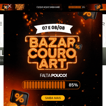
LOGIN DE AFILIADO
Início
Login de Afiliado
FAÇA LOGIN EM SUA CONTA
Nome de Usuário
Senha