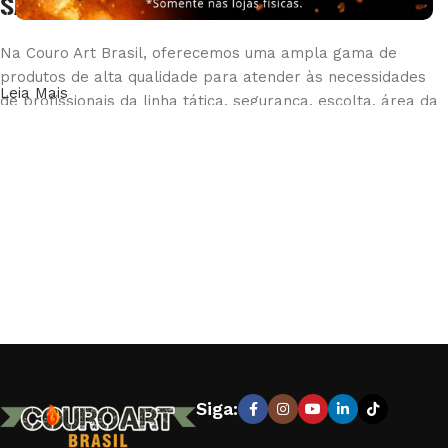
SAÚDE
Na Couro Art Brasil, oferecemos uma ampla gama de
produtos de alta qualidade para atender às necessidades
Leia Mais
de profissionais da linha tática, segurança, escolta, área da
saúde e bombeiro civil. Nossa loja é reconhecida pela
excelência em fabricar e fornecer equipamentos e vestuário
que combinam durabilidade e conforto, garantindo a máxima
eficiência e segurança em suas operações.
PRODUTOS DE QUALIDADE PARA
PROFISSIONAIS EXIGENTES
Nossa linha de produtos inclui:
Uniformes e Fardamentos:
Desenvolvidos para bombeiros
civis, com materiais resistentes ao fogo e design funcional.
Siga:
Acessórios Táticos:
Como bolsões de perna, jet loaders,
fieis retráteis e trançados, que oferecem praticidade e