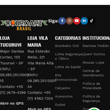
Siga:
LOJA
LOJA VILA
CATEGORIAS
INSTITUCION
TUCURUVI
MARIA
Bombeiro Civil
Rastrear Pedido
Major Dantas
Rua Estevão
Linha Segurança
Quem Somos
Cortez, 155
Melio, 221
e Tático
Nossas Lojas
Tucuruvi - SP
Vila Maria Alta
Linha da Saúde
CNPJ:
- SP
Central de
09.285.251/0002-
CNPJ:
Kits
Atendimento
Promocionais
15
09.285.251/0001-
Política de
Contato: +55
34
Calçados
Privacidade
(11) 2679-4299
Contato: +55
Acessorios
Política de
(11) 4562-7334
Segurança
Abrir no GPS
Outlet
Abrir no GPS
Trocas e