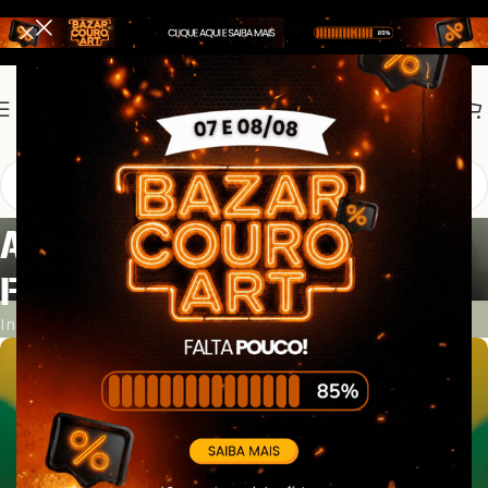
ARQUIVOS DA TAG: BRAÇO
FORTE MÃO AMIGA
Início
Posts com a tag "braço forte mão amiga"