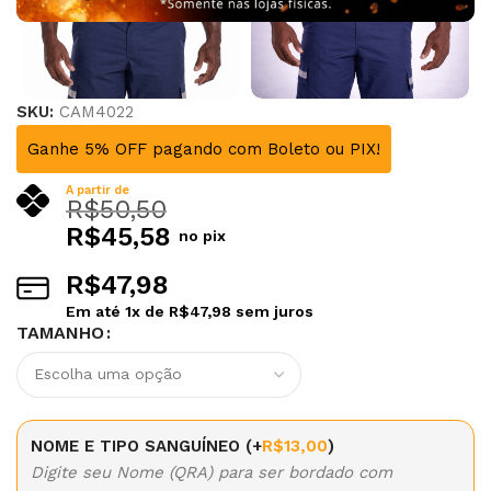
SKU:
CAM4022
Ganhe 5% OFF pagando com Boleto ou PIX!
A partir de
R$
50,50
R$
45,58
no pix
R$
47,98
Em até
1
x de
R$
47,98
sem juros
TAMANHO
Alternative:
NOME E TIPO SANGUÍNEO
(+
R$
13,00
)
Digite seu Nome (QRA) para ser bordado com