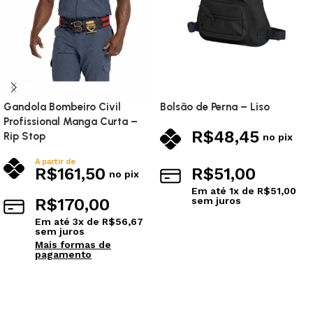
Gandola Bombeiro Civil
Bolsão de Perna – Liso
Profissional Manga Curta –
R$
48,45
Rip Stop
no pix
A partir de
R$
161,50
R$
51,00
no pix
Em até
1
x de
R$
51,00
R$
170,00
sem juros
Ver opções
Em até
3
x de
R$
56,67
sem juros
Mais formas de
pagamento
Ver opções