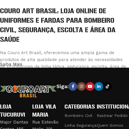
COURO ART BRASIL: LOJA ONLINE DE
UNIFORMES E FARDAS PARA BOMBEIRO
CIVIL, SEGURANÇA, ESCOLTA E ÁREA DA
SAÚDE
Na Couro Art Brasil, oferecemos uma ampla gama de
produtos de alta qualidade para atender às necessidades
Saiba Mais
de profissionais da linha tática, segurança, escolta, área da
saúde e bombeiro civil. Nossa loja é reconhecida pela
excelência em fabricar e fornecer equipamentos e vestuário
Siga:
que combinam durabilidade e conforto, garantindo a máxima
eficiência e segurança em suas operações.
LOJA
LOJA VILA
CATEGORIAS
INSTITUCION
PRODUTOS DE QUALIDADE PARA
TUCURUVI
MARIA
PROFISSIONAIS EXIGENTES
Bombeiro Civil
Rastrear Pedido
Major Dantas
Rua Estevão
Linha Segurança
Quem Somos