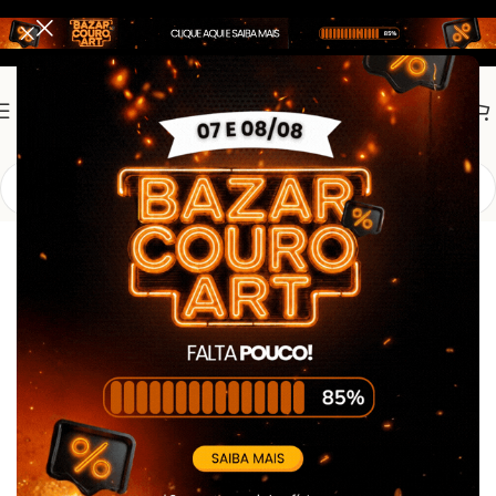
Início
Promoção
Promoção2
Camiseta SAMU – Azul