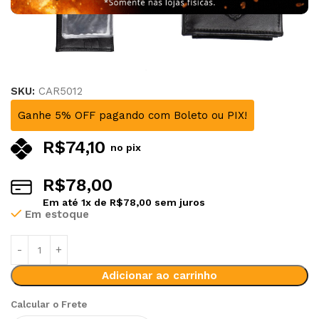
SKU:
CAR5012
Ganhe 5% OFF pagando com Boleto ou PIX!
R$
74,10
no pix
R$
78,00
Em até
1
x de
R$
78,00
sem juros
Em estoque
Alternative:
Adicionar ao carrinho
Calcular o Frete