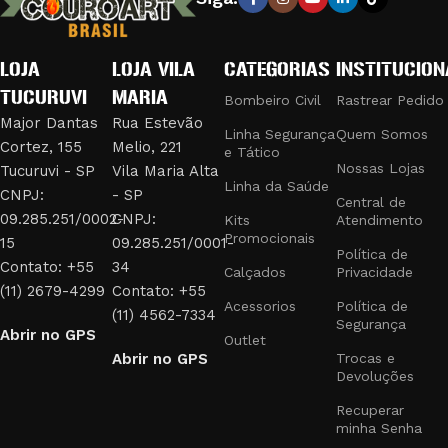
que combinam durabilidade e conforto, garantindo a máxima
eficiência e segurança em suas operações.
LOJA
LOJA VILA
CATEGORIAS
INSTITUCION
PRODUTOS DE QUALIDADE PARA
TUCURUVI
MARIA
PROFISSIONAIS EXIGENTES
Bombeiro Civil
Rastrear Pedido
Major Dantas
Rua Estevão
Linha Segurança
Quem Somos
Cortez, 155
Melio, 221
Nossa linha de produtos inclui:
e Tático
Nossas Lojas
Tucuruvi - SP
Vila Maria Alta
Linha da Saúde
Uniformes e Fardamentos:
Desenvolvidos para bombeiros
CNPJ:
- SP
Central de
civis, com materiais resistentes ao fogo e design funcional.
09.285.251/0002-
CNPJ:
Kits
Atendimento
Promocionais
Acessórios Táticos:
Como bolsões de perna, jet loaders,
15
09.285.251/0001-
Política de
fieis retráteis e trançados, que oferecem praticidade e
Contato: +55
34
Calçados
Privacidade
segurança em missões táticas.
(11) 2679-4299
Contato: +55
Acessorios
Política de
Equipamentos de Segurança:
Cassetetes, bastões e tonfas,
(11) 4562-7334
Segurança
Abrir no GPS
essenciais para profissionais de segurança e escolta.
Outlet
Abrir no GPS
Trocas e
Identificação e Estilo:
Botons, brevês e emborrachados,
Devoluções
adicionando um toque de distinção e profissionalismo aos
uniformes.
Recuperar
minha Senha
Na Couro Art, entendemos a importância de equipamentos