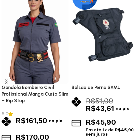
Gandola Bombeiro Civil
Bolsão de Perna SAMU
Profissional Manga Curta Slim
R$
51,00
– Rip Stop
R$
43,61
no pix
5.0
R$
161,50
R$
45,90
no pix
Em até
1
x de
R$
45,90
sem juros
R$
170,00