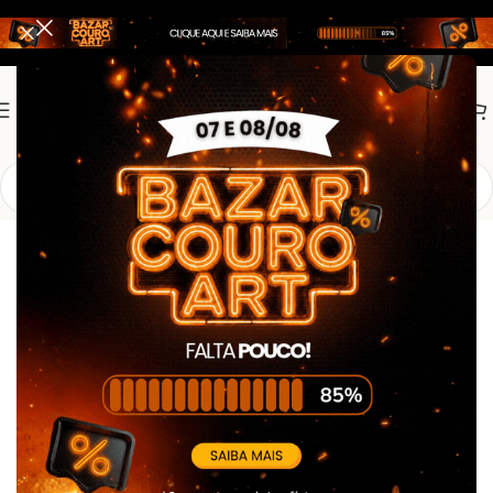
Início
Acessorios
Carteiras
Carteira Porta Notas Resgate Águia –
Preta