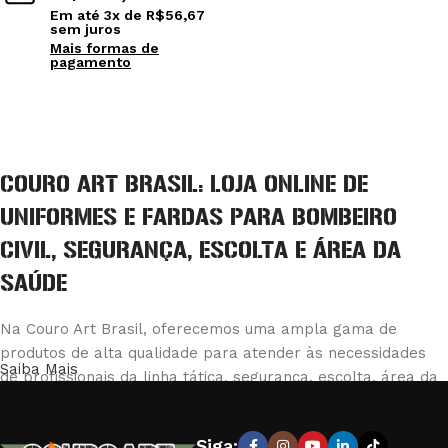
Ver opções
Em até
3
x de
R$
56,67
sem juros
Mais formas de
pagamento
Ver opções
COURO ART BRASIL: LOJA ONLINE DE
UNIFORMES E FARDAS PARA BOMBEIRO
CIVIL, SEGURANÇA, ESCOLTA E ÁREA DA
SAÚDE
Na Couro Art Brasil, oferecemos uma ampla gama de
produtos de alta qualidade para atender às necessidades
Saiba Mais
de profissionais da linha tática, segurança, escolta, área da
saúde e bombeiro civil. Nossa loja é reconhecida pela
excelência em fabricar e fornecer equipamentos e vestuário
Siga: