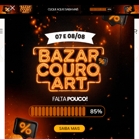
Início
Promoção
Promoção4
Coturno Nobuck Tiger Pro – Acero – Preto