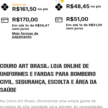
5.0
R$
48,45
A partir de
no pix
R$
161,50
no pix
R$
51,00
R$
170,00
Em até
1
x de
R$
51,00
Em até
3
x de
R$
56,67
sem juros
sem juros
Mais formas de
Ver opções
pagamento
Ver opções
COURO ART BRASIL: LOJA ONLINE DE
UNIFORMES E FARDAS PARA BOMBEIRO
CIVIL, SEGURANÇA, ESCOLTA E ÁREA DA
SAÚDE
Na Couro Art Brasil, oferecemos uma ampla gama de
produtos de alta qualidade para atender às necessidades