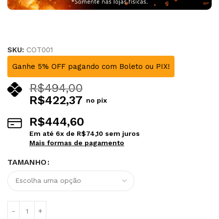
SKU:
COT001
Ganhe 5% OFF pagando com Boleto ou PIX!
R$
494,00
R$
422,37
no pix
R$
444,60
Em até
6
x de
R$
74,10
sem juros
Mais formas de pagamento
TAMANHO
Alternative: