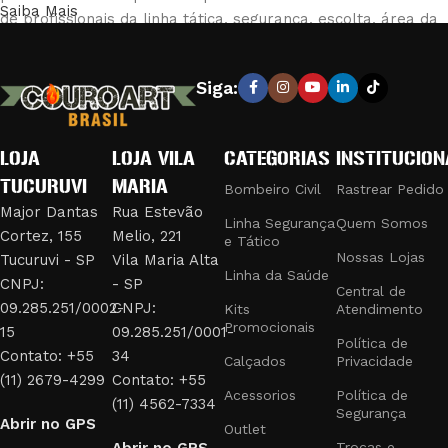
Saiba Mais
de profissionais da linha tática, segurança, escolta, área da
saúde e bombeiro civil. Nossa loja é reconhecida pela
excelência em fabricar e fornecer equipamentos e vestuário
Siga:
que combinam durabilidade e conforto, garantindo a máxima
eficiência e segurança em suas operações.
LOJA
LOJA VILA
CATEGORIAS
INSTITUCION
PRODUTOS DE QUALIDADE PARA
TUCURUVI
MARIA
PROFISSIONAIS EXIGENTES
Bombeiro Civil
Rastrear Pedido
Major Dantas
Rua Estevão
Linha Segurança
Quem Somos
Cortez, 155
Melio, 221
Nossa linha de produtos inclui:
e Tático
Nossas Lojas
Tucuruvi - SP
Vila Maria Alta
Linha da Saúde
Uniformes e Fardamentos:
Desenvolvidos para bombeiros
CNPJ:
- SP
Central de
civis, com materiais resistentes ao fogo e design funcional.
09.285.251/0002-
CNPJ:
Kits
Atendimento
Promocionais
Acessórios Táticos:
Como bolsões de perna, jet loaders,
15
09.285.251/0001-
Política de
fieis retráteis e trançados, que oferecem praticidade e
Contato: +55
34
Calçados
Privacidade
segurança em missões táticas.
(11) 2679-4299
Contato: +55
Acessorios
Política de
Equipamentos de Segurança:
Cassetetes, bastões e tonfas,
(11) 4562-7334
Segurança
Abrir no GPS
essenciais para profissionais de segurança e escolta.
Outlet
Trocas e