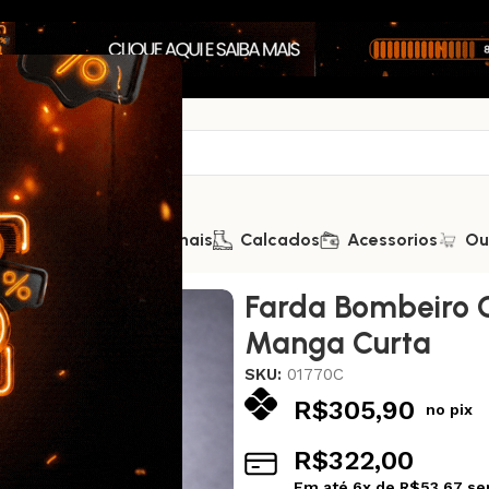
Saúde
Kits Promocionais
Calcados
Acessorios
Ou
beiro Civil – Slim – Manga Curta
Farda Bombeiro C
Manga Curta
SKU:
01770C
R$
305,90
no pix
R$
322,00
Em até
6
x de
R$
53,67
se