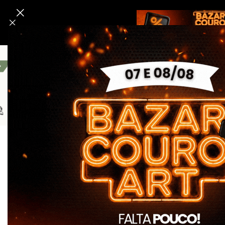
Bombeiro Civil
Linha Segurança E Tático
Linha Da 
Início
Bombeiro Civil
Fardamento Bombeiro Civil
Farda Bom