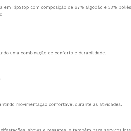
da em RipStop com composição de 67% algodão e 33% poliéste
s:
ndo uma combinação de conforto e durabilidade.
e.
rantindo movimentação confortável durante as atividades.
nifestações, shows e resgates, e também para serviços int