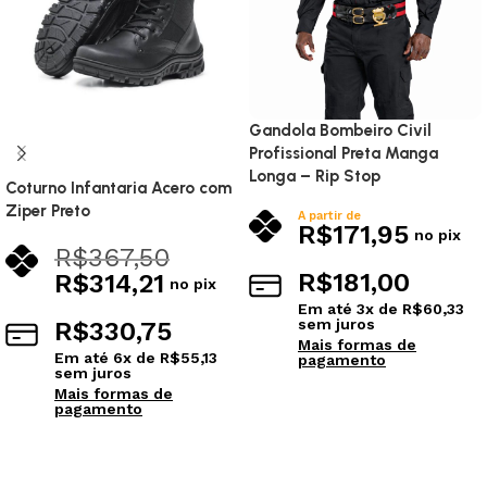
Gandola Bombeiro Civil
Profissional Preta Manga
Longa – Rip Stop
Coturno Infantaria Acero com
Ziper Preto
A partir de
R$
171,95
no pix
R$
367,50
R$
181,00
R$
314,21
no pix
Em até
3
x de
R$
60,33
sem juros
R$
330,75
Mais formas de
Em até
6
x de
R$
55,13
pagamento
sem juros
Mais formas de
pagamento
Ver opções
Ver opções