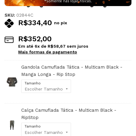
SKU:
02844C
R$
334,40
no pix
R$
352,00
Em até
6
x de
R$
58,67
sem juros
Mais formas de pagamento
Gandola Camuflada Tática - Multicam Black -
Manga Longa - Rip Stop
Tamanho
Calça Camuflada Tática - Multicam Black -
RipStop
Tamanho