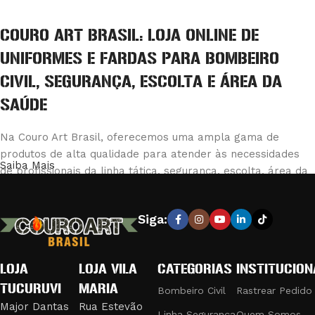
COURO ART BRASIL: LOJA ONLINE DE
UNIFORMES E FARDAS PARA BOMBEIRO
CIVIL, SEGURANÇA, ESCOLTA E ÁREA DA
SAÚDE
Na Couro Art Brasil, oferecemos uma ampla gama de
produtos de alta qualidade para atender às necessidades
Saiba Mais
de profissionais da linha tática, segurança, escolta, área da
saúde e bombeiro civil. Nossa loja é reconhecida pela
excelência em fabricar e fornecer equipamentos e vestuário
Siga:
que combinam durabilidade e conforto, garantindo a máxima
eficiência e segurança em suas operações.
LOJA
LOJA VILA
CATEGORIAS
INSTITUCION
PRODUTOS DE QUALIDADE PARA
TUCURUVI
MARIA
PROFISSIONAIS EXIGENTES
Bombeiro Civil
Rastrear Pedido
Major Dantas
Rua Estevão
Linha Segurança
Quem Somos