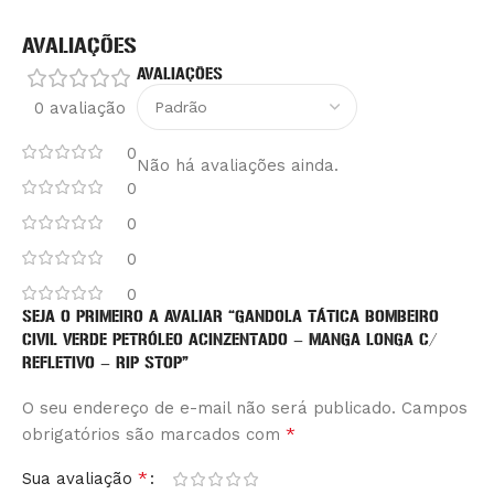
AVALIAÇÕES
AVALIAÇÕES
0 avaliação
0
Não há avaliações ainda.
0
0
0
0
SEJA O PRIMEIRO A AVALIAR “GANDOLA TÁTICA BOMBEIRO
CIVIL VERDE PETRÓLEO ACINZENTADO – MANGA LONGA C/
REFLETIVO – RIP STOP”
O seu endereço de e-mail não será publicado.
Alternative:
Campos
*
obrigatórios são marcados com
*
Sua avaliação