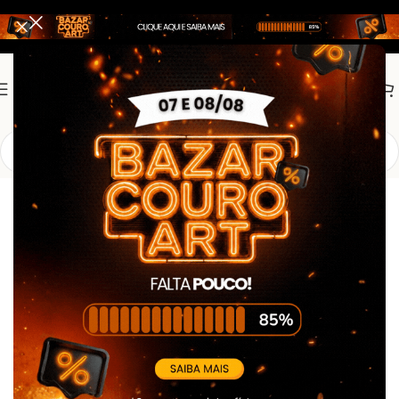
Início
Bombeiro Civil
Gandola Bombeiro Civil
Gandola Tática Bombeiro Civil Verde
Petróleo Acinzentado – Manga Longa c/
Refletivo – Rip Stop