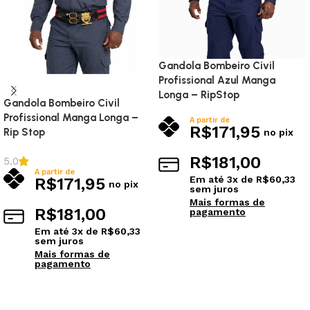
Gandola Bombeiro Civil
Profissional Azul Manga
Longa – RipStop
Gandola Bombeiro Civil
Profissional Manga Longa –
A partir de
R$
171,95
Rip Stop
no pix
R$
181,00
5.0
A partir de
Em até
3
x de
R$
60,33
R$
171,95
no pix
sem juros
Mais formas de
R$
181,00
pagamento
Em até
3
x de
R$
60,33
sem juros
Ver opções
Mais formas de
pagamento
Ver opções