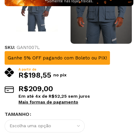
SKU:
GAN1007L
Ganhe 5% OFF pagando com Boleto ou PIX!
A partir de
R$
198,55
no pix
R$
209,00
Em até
4
x de
R$
52,25
sem juros
Mais formas de pagamento
TAMANHO
Alternative: