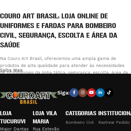
COURO ART BRASIL: LOJA ONLINE DE
UNIFORMES E FARDAS PARA BOMBEIRO
CIVIL, SEGURANÇA, ESCOLTA E ÁREA DA
SAÚDE
Na Couro Art Brasil, oferecemos uma ampla gama de
produtos de alta qualidade para atender às necessidades
Saiba Mais
de profissionais da linha tática, segurança, escolta, área da
saúde e bombeiro civil. Nossa loja é reconhecida pela
excelência em fabricar e fornecer equipamentos e vestuário
Siga:
que combinam durabilidade e conforto, garantindo a máxima
eficiência e segurança em suas operações.
LOJA
LOJA VILA
CATEGORIAS
INSTITUCION
PRODUTOS DE QUALIDADE PARA
TUCURUVI
MARIA
PROFISSIONAIS EXIGENTES
Bombeiro Civil
Rastrear Pedido
Major Dantas
Rua Estevão