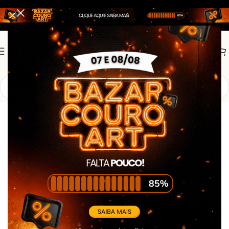
Início
Outlet
Outlet2
Mochila Tática Militar – Preta