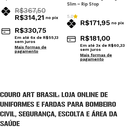
Slim – Rip Stop
R$
367,50
R$
314,21
5.0
no pix
R$
171,95
no pix
R$
330,75
R$
181,00
Em até
6
x de
R$
55,13
sem juros
Em até
3
x de
R$
60,33
Mais formas de
sem juros
pagamento
Mais formas de
pagamento
Ver opções
Ver opções
COURO ART BRASIL: LOJA ONLINE DE
UNIFORMES E FARDAS PARA BOMBEIRO
CIVIL, SEGURANÇA, ESCOLTA E ÁREA DA
SAÚDE