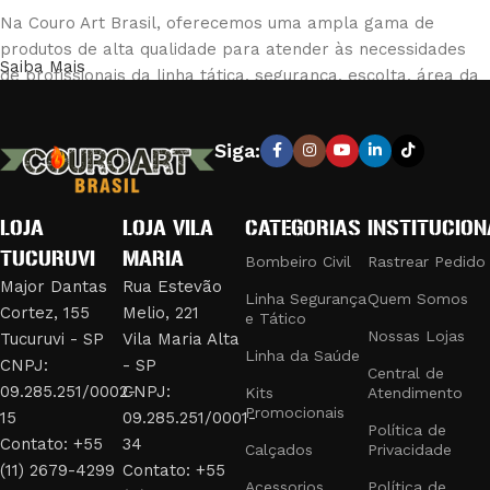
Na Couro Art Brasil, oferecemos uma ampla gama de
produtos de alta qualidade para atender às necessidades
Saiba Mais
de profissionais da linha tática, segurança, escolta, área da
saúde e bombeiro civil. Nossa loja é reconhecida pela
excelência em fabricar e fornecer equipamentos e vestuário
Siga:
que combinam durabilidade e conforto, garantindo a máxima
eficiência e segurança em suas operações.
LOJA
LOJA VILA
CATEGORIAS
INSTITUCION
PRODUTOS DE QUALIDADE PARA
TUCURUVI
MARIA
PROFISSIONAIS EXIGENTES
Bombeiro Civil
Rastrear Pedido
Major Dantas
Rua Estevão
Linha Segurança
Quem Somos
Cortez, 155
Melio, 221
Nossa linha de produtos inclui:
e Tático
Nossas Lojas
Tucuruvi - SP
Vila Maria Alta
Linha da Saúde
Uniformes e Fardamentos:
Desenvolvidos para bombeiros
CNPJ:
- SP
Central de
civis, com materiais resistentes ao fogo e design funcional.
09.285.251/0002-
CNPJ:
Kits
Atendimento
Promocionais
Acessórios Táticos:
Como bolsões de perna, jet loaders,
15
09.285.251/0001-
Política de
fieis retráteis e trançados, que oferecem praticidade e
Contato: +55
34
Calçados
Privacidade
segurança em missões táticas.
(11) 2679-4299
Contato: +55
Acessorios
Política de