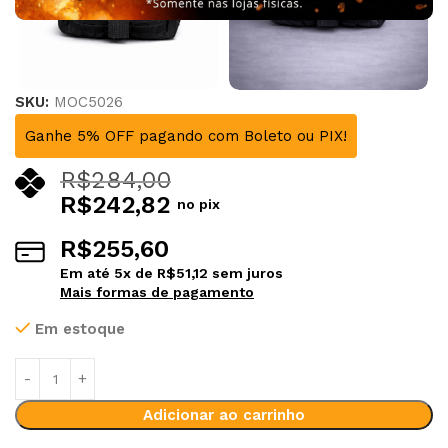
SKU:
MOC5026
Ganhe 5% OFF pagando com Boleto ou PIX!
R$
284,00
R$
242,82
no pix
R$
255,60
Em até
5
x de
R$
51,12
sem juros
Mais formas de pagamento
Em estoque
Alternative:
Adicionar ao carrinho