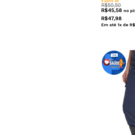
A partir de
R$
50,50
R$
45,58
no pi
R$
47,98
Em até
1
x de
R