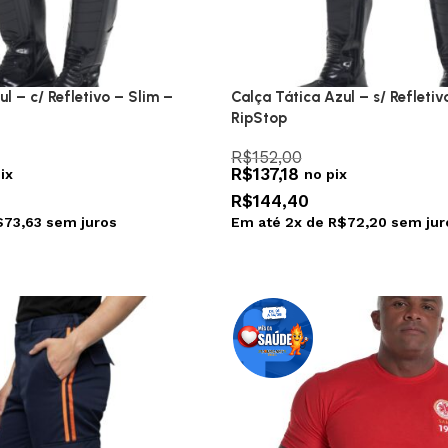
l – c/ Refletivo – Slim –
Calça Tática Azul – s/ Refletiv
RipStop
R$
152,00
R$
137,18
ix
no pix
R$
144,40
$
73,63
sem juros
Em até
2
x de
R$
72,20
sem jur