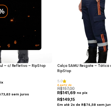
ul – c/ Refletivo – RipStop
Calça SAMU Resgate – Tática c
RipStop
5.0
ix
A partir de
R$
157,00
R$
141,69
no pix
$
73,63
sem juros
R$
149,15
Em até
2
x de
R$
74,58
sem jur