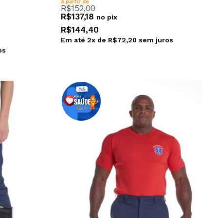
A partir de
R$
152,00
R$
137,18
no pix
R$
144,40
Em até
2
x de
R$
72,20
sem juros
os