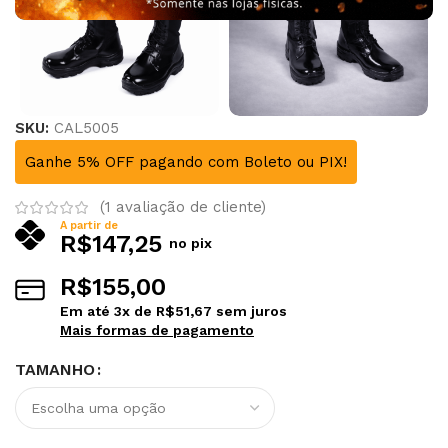
SKU:
CAL5005
Ganhe 5% OFF pagando com Boleto ou PIX!
(
1
avaliação de cliente)
A partir de
R$
147,25
no pix
R$
155,00
Em até
3
x de
R$
51,67
sem juros
Mais formas de pagamento
TAMANHO
Alternative: