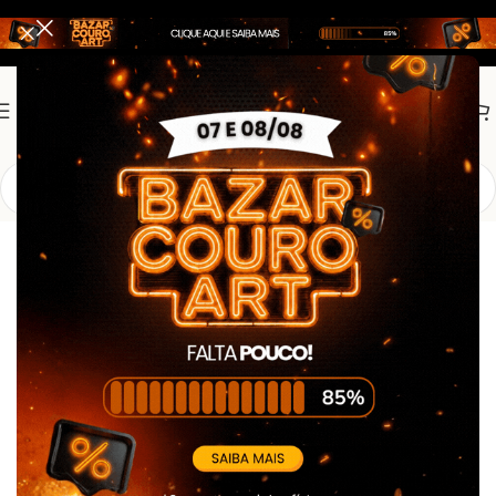
Início
Bombeiro Civil
Calças Bombeiro Civil
Calça Tática Preta – c/ Refletivo –
RipStop