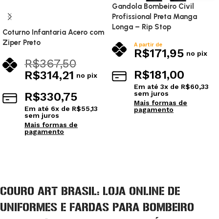
Gandola Bombeiro Civil
Profissional Preta Manga
Longa – Rip Stop
Coturno Infantaria Acero com
Ziper Preto
A partir de
R$
171,95
no pix
R$
367,50
R$
181,00
R$
314,21
no pix
Em até
3
x de
R$
60,33
sem juros
R$
330,75
Mais formas de
Em até
6
x de
R$
55,13
pagamento
sem juros
Mais formas de
pagamento
Ver opções
Ver opções
COURO ART BRASIL: LOJA ONLINE DE
UNIFORMES E FARDAS PARA BOMBEIRO