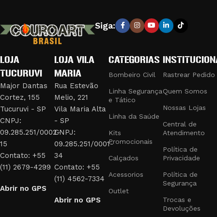
saúde e bombeiro civil. Nossa loja é reconhecida pela
excelência em fabricar e fornecer equipamentos e vestuário
Siga:
que combinam durabilidade e conforto, garantindo a máxima
eficiência e segurança em suas operações.
LOJA
LOJA VILA
CATEGORIAS
INSTITUCION
PRODUTOS DE QUALIDADE PARA
TUCURUVI
MARIA
PROFISSIONAIS EXIGENTES
Bombeiro Civil
Rastrear Pedido
Major Dantas
Rua Estevão
Linha Segurança
Quem Somos
Cortez, 155
Melio, 221
Nossa linha de produtos inclui:
e Tático
Nossas Lojas
Tucuruvi - SP
Vila Maria Alta
Linha da Saúde
Uniformes e Fardamentos:
Desenvolvidos para bombeiros
CNPJ:
- SP
Central de
civis, com materiais resistentes ao fogo e design funcional.
09.285.251/0002-
CNPJ:
Kits
Atendimento
Promocionais
Acessórios Táticos:
Como bolsões de perna, jet loaders,
15
09.285.251/0001-
Política de
fieis retráteis e trançados, que oferecem praticidade e
Contato: +55
34
Calçados
Privacidade
segurança em missões táticas.
(11) 2679-4299
Contato: +55
Acessorios
Política de
Equipamentos de Segurança:
Cassetetes, bastões e tonfas,
(11) 4562-7334
Segurança
Abrir no GPS
essenciais para profissionais de segurança e escolta.
Outlet
Abrir no GPS
Trocas e
Identificação e Estilo:
Botons, brevês e emborrachados,
Devoluções
adicionando um toque de distinção e profissionalismo aos