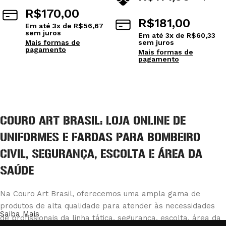
R$
170,00
R$
181,00
Em até
3
x de
R$
56,67
sem juros
Em até
3
x de
R$
60,33
Mais formas de
sem juros
pagamento
Mais formas de
pagamento
Ver opções
Ver opções
COURO ART BRASIL: LOJA ONLINE DE
UNIFORMES E FARDAS PARA BOMBEIRO
CIVIL, SEGURANÇA, ESCOLTA E ÁREA DA
SAÚDE
Na Couro Art Brasil, oferecemos uma ampla gama de
produtos de alta qualidade para atender às necessidades
Saiba Mais
de profissionais da linha tática, segurança, escolta, área da