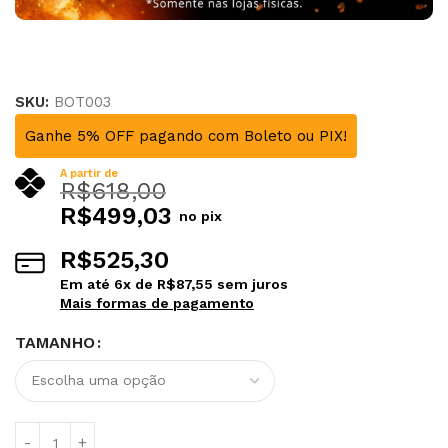
SKU:
BOT003
Ganhe 5% OFF pagando com Boleto ou PIX!
A partir de
R$
618,00
R$
499,03
no pix
R$
525,30
Em até
6
x de
R$
87,55
sem juros
Mais formas de pagamento
TAMANHO
Alternative: