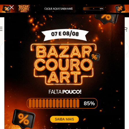
Início
Promoção
Promoção5
Bota Acero Elite Preto