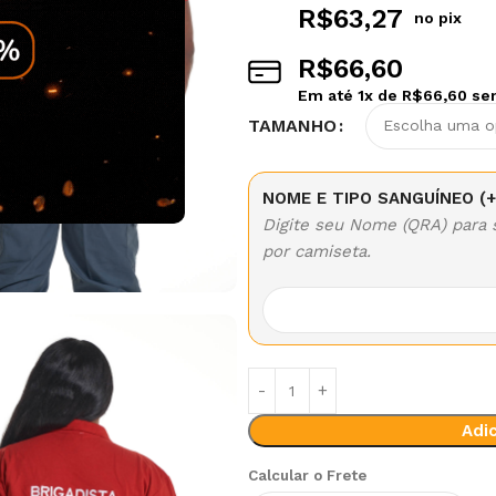
R$
63,27
no pix
R$
66,60
Em até
1
x de
R$
66,60
sem
Alternative:
TAMANHO
NOME E TIPO SANGUÍNEO
(+
Digite seu Nome (QRA) para
por camiseta.
Adic
Calcular o Frete