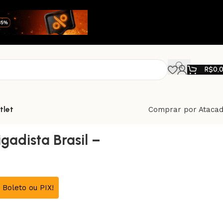
R$
0,
tlet
Comprar por Ataca
gadista Brasil –
Boleto ou PIX!