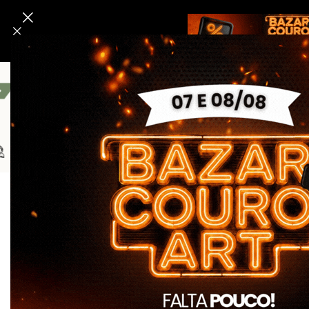
Bombeiro Civil
Linha Segurança E Tático
Linha Da 
Início
Outlet
Outlet2
Camiseta Polo Brigadista Brasil – Ve