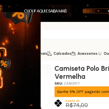
Saúde
Kits Promocionais
Calcados
Acessorios
Ou
rmelha
Camiseta Polo Bri
Vermelha
SKU:
CAM3017
Ganhe 5% OFF pagando com 
A partir de
R$
74,00