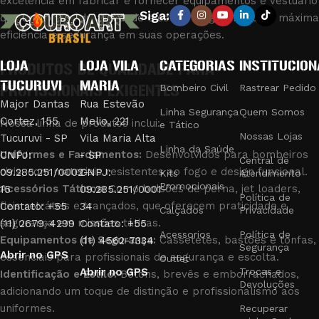
excelência em fabricar e fornecer equipamentos e vestuário
Siga:
que combinam durabilidade e conforto, garantindo a máxima
eficiência e segurança em suas operações.
LOJA
LOJA VILA
CATEGORIAS
INSTITUCION
PRODUTOS DE QUALIDADE PARA
TUCURUVI
MARIA
PROFISSIONAIS EXIGENTES
Bombeiro Civil
Rastrear Pedido
Major Dantas
Rua Estevão
Linha Segurança
Quem Somos
Cortez, 155
Melio, 221
Nossa linha de produtos inclui:
e Tático
Nossas Lojas
Tucuruvi - SP
Vila Maria Alta
Linha da Saúde
Uniformes e Fardamentos:
Desenvolvidos para bombeiros
CNPJ:
- SP
Central de
civis, com materiais resistentes ao fogo e design funcional.
09.285.251/0002-
CNPJ:
Kits
Atendimento
Promocionais
Acessórios Táticos:
Como bolsões de perna, jet loaders,
15
09.285.251/0001-
Política de
fieis retráteis e trançados, que oferecem praticidade e
Contato: +55
34
Calçados
Privacidade
segurança em missões táticas.
(11) 2679-4299
Contato: +55
Acessorios
Política de
Equipamentos de Segurança:
Cassetetes, bastões e tonfas,
(11) 4562-7334
Segurança
Abrir no GPS
essenciais para profissionais de segurança e escolta.
Outlet
Abrir no GPS
Trocas e
Identificação e Estilo:
Botons, brevês e emborrachados,
Devoluções
adicionando um toque de distinção e profissionalismo aos
uniformes.
Recuperar