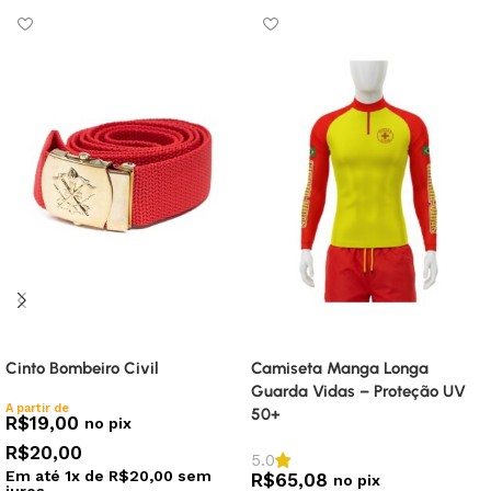
Colete Tático Militar – Preto
Farda Bombeiro Civil – RipStop
– Manga Curta
R$
198,55
no pix
R$
305,90
no pix
R$
209,00
R$
322,00
Em até
4
x de
R$
52,25
sem
juros
Em até
6
x de
R$
53,67
sem