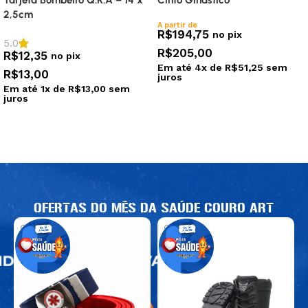
2,5cm
A partir de
R$
194,75
no pix
5.0
R$
205,00
R$
12,35
no pix
Em até
4
x de
R$
51,25
sem
R$
13,00
juros
Em até
1
x de
R$
13,00
sem
Ver opções
juros
Selecionar opções
OFERTAS DO MÊS DA SAÚDE COURO ART